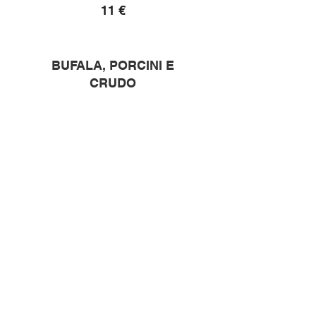
11 €
BUFALA, PORCINI E
CRUDO
Pomodoro, mozzarella di bufala,
funghi porcini, prosciutto crudo
11,50 €
NORDICA
Pomodoro, mozzarella,
philadelphia, salmone
12 €